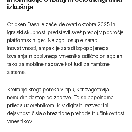
izkušnja
Chicken Dash je začel delovati oktobra 2025 in
igralski skupnosti predstavil svež preboj v področje
platformskih iger. Ne zgolj osuple zaradi
inovativnosti, ampak je zaradi izpopoljenega
izvajanja in odzivnega vmesnika odlično prilagojen
tako za mobilne naprave kot tudi za namizne
sisteme.
Kreiranje kroga poteka v hipu, kar zagotavlja
nemudrn dostop do zabave. To se popolnoma
prilega uporabnikom, ki v digitalni razvedrilni
dejavnosti čislajo brezhibne prehode in učinkovitost
vmesnikov.