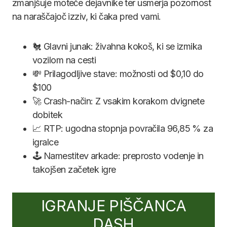
zmanjšuje moteče dejavnike ter usmerja pozornost
na naraščajoč izziv, ki čaka pred vami.
🐔 Glavni junak: živahna kokoš, ki se izmika
vozilom na cesti
💸 Prilagodljive stave: možnosti od $0,10 do
$100
🚀 Crash-način: Z vsakim korakom dvignete
dobitek
📈 RTP: ugodna stopnja povračila 96,85 % za
igralce
🕹️ Namestitev arkade: preprosto vodenje in
takojšen začetek igre
IGRANJE PIŠČANCA
DASH