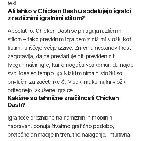
teki.
Ali lahko v Chicken Dash u sodelujejo igralci
z različnimi igralnimi stilom?
Absolutno. Chicken Dash se prilagaja različnim
stilom – tako previdnim igralcem z nižjimi vložki kot
tistim, ki iščejo večje izzive. Zmerna nestanovitnost
zagotavlja, da ne prevladuje niti previden niti
tvegan način igre, kar omogoča vsakomur, da najde
svoj idealen tempo. 👍 Nizki minimalni vložki so
privlačni za začetnike 💪 Visoki maksimalni vložki
pritegnejo izkušene igralce
Kakšne so tehnične značilnosti Chicken
Dash?
Igra teče brezhibno na namiznih in mobilnih
napravah, ponuja živahno grafično podobo,
pretočne animacije in trenutno nalaganje. Intuitivna