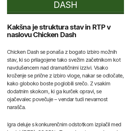
DASH
Kakšna je struktura stav in RTP v
naslovu Chicken Dash
Chicken Dash se ponaša z bogato izbiro možnih
stav, ki so prilagojene tako svežim začetnikom kot
navdušencem nad dramatičnimi izzivi. Vsako
kroženje se prične z izbiro vloge, nakar se odločate,
kako globoko boste poglobili srečo. Z vsakim
dodatnim skokom, ki ga kurček opravi, se
ojačevalec povečuje – vendar tudi nevarnost
narašča.
Igra deluje s konkurenčnim odstotkom izplačil med