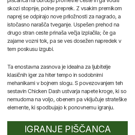
piščanca na obrobju prometne ceste in ga voditi
skozi stopnje, polne preprek. Z vsakim premikom
naprej se odpirajo nove priložnosti za nagrado, a
istočasno narašča tveganje. Uspešen prehod na
drugo stran ceste prinaša večja izplačila; če ga
zajame vozni tok, pa se ves dosežen napredek v
tem poskusu izgubi.
Ta enostavna zasnova je idealna za ljubitelje
klasičnih iger za hiter tempo in sodobnimi
mehanikami v bojnem slogu. S povezovanjem teh
sestavin Chicken Dash ustvarja napete kroge, ki so
nemudoma na voljo, obenem pa vključuje strateške
elemente, ki spodbujajo k ponovnemu igranju.
IGRANJE PIŠČANCA