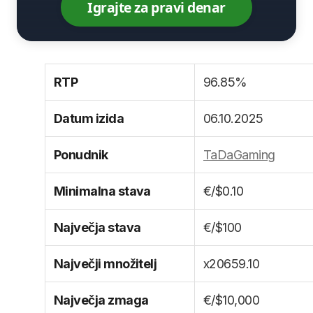
Igrajte za pravi denar
RTP
96.85%
Datum izida
06.10.2025
Ponudnik
TaDaGaming
Minimalna stava
€/$0.10
Največja stava
€/$100
Največji množitelj
x20659.10
Največja zmaga
€/$10,000