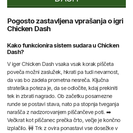
Pogosto zastavljena vprašanja o igri
Chicken Dash
Kako funkcionira sistem sudara u Chicken
Dash?
V iger Chicken Dash vsaka vsak korak piščeta
poveča možni zaslužek, hkrati pa tudi nevarnost,
da vas bo zadela prometna nesreča. Ključna
strateška poteza je, da se odločite, kdaj prekiniti
tek in zbrati nagrado. Ob začetku posamezne
runde se postavi stava, nato pa stopnja tveganja
narašča z nadzorovanjem piščančeve poti. ➡️
Večkrat kot piščanec prečka črto, večje je končno
izplačilo. 🚧 Trk z ovira ponastavi vse dosežke v