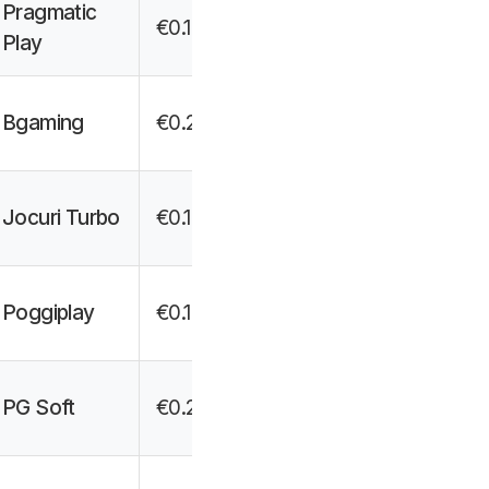
Pragmatic
€0.10
€100
x21,000
Play
Bgaming
€0.20
€50
x250,00
Jocuri Turbo
€0.10
€100
x5,000
Poggiplay
€0.10
€100
x5,000
PG Soft
€0.20
€200
x6,144