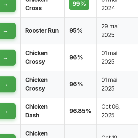
99%
Cross
2024
29 mai
Rooster Run
95%
2025
Chicken
01 mai
96%
Crossy
2025
Chicken
01 mai
96%
Crossy
2025
Chicken
Oct 06,
96.85%
Dash
2025
Chicken
Oct 10,