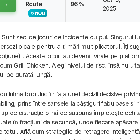
Route
96%
2025
✨ NOU
 Sunt zeci de jocuri de incidente cu pui. Singurul l
aversezi o cale pentru a-ți mări multiplicatorul. Îți
pțiune) ! Aceste jocuri au devenit virale pe platforme
um Grill Chicken. Alegi nivelul de risc, însă nu uit
ul pe durată lungă.
 cu inima bubuind în fața unei decizii decisive privi
g, prins între șansele la câștiguri fabuloase și ri
tip de distracție plină de suspans împletește echit
luate în fracțiuni de secundă, unde fiecare apăsare
e totul. Află cum strategiile de retragere inteligen