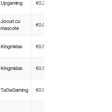
Upgaming
€0.20
€1,000
x10,000
Jocuri cu
€0.01
€25
x10,000
mascote
Kingmidas
€0.50
€20
x10,000
Kingmidas
€0.50
€20
x10,000
TaDaGaming
€0.10
€100
x20,659.