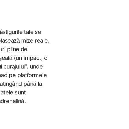
âștigurile tale se
plasează mize reale,
uri pline de
șeală (un impact, o
 curajului”, unde
oad pe platformele
 atingând până la
tatele sunt
drenalină.