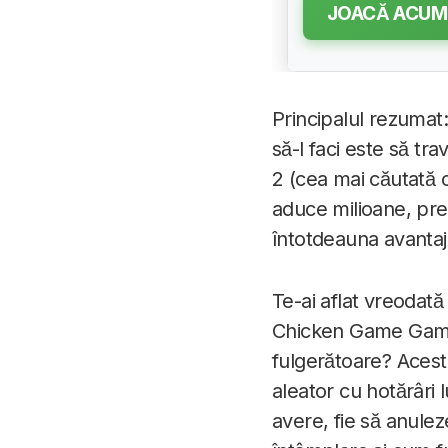
JOACĂ ACUM
Principalul rezumat:
să-l faci este să tr
2 (cea mai căutată o
aduce milioane, prec
întotdeauna avantaj
Te-ai aflat vreodată
Chicken Game Gamblin
fulgerătoare? Acest 
aleator cu hotărâri 
avere, fie să anulez