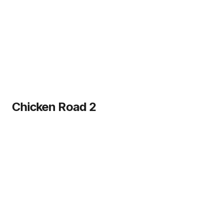
Chicken Road 2