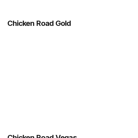
Chicken Road Gold
Chicken Road Vegas