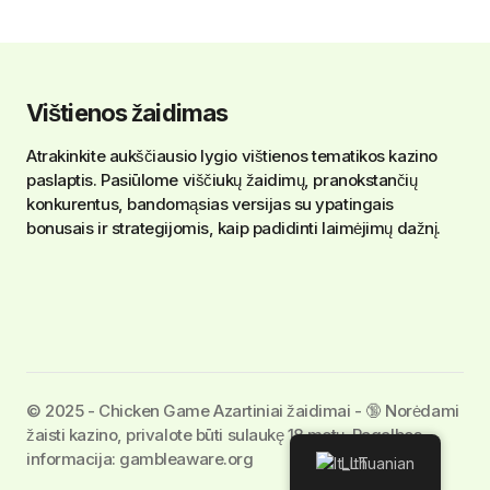
Vištienos žaidimas
Atrakinkite aukščiausio lygio vištienos tematikos kazino
paslaptis. Pasiūlome viščiukų žaidimų, pranokstančių
konkurentus, bandomąsias versijas su ypatingais
bonusais ir strategijomis, kaip padidinti laimėjimų dažnį.
©️ 2025 - Chicken Game Azartiniai žaidimai - 🔞 Norėdami
žaisti kazino, privalote būti sulaukę 18 metų. Pagalbos
informacija: gambleaware.org
Lithuanian