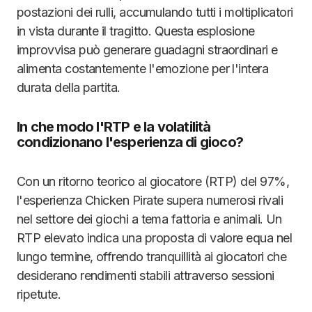
postazioni dei rulli, accumulando tutti i moltiplicatori
in vista durante il tragitto. Questa esplosione
improvvisa può generare guadagni straordinari e
alimenta costantemente l'emozione per l'intera
durata della partita.
In che modo l'RTP e la volatilità
condizionano l'esperienza di gioco?
Con un ritorno teorico al giocatore (RTP) del 97%,
l'esperienza Chicken Pirate supera numerosi rivali
nel settore dei giochi a tema fattoria e animali. Un
RTP elevato indica una proposta di valore equa nel
lungo termine, offrendo tranquillità ai giocatori che
desiderano rendimenti stabili attraverso sessioni
ripetute.