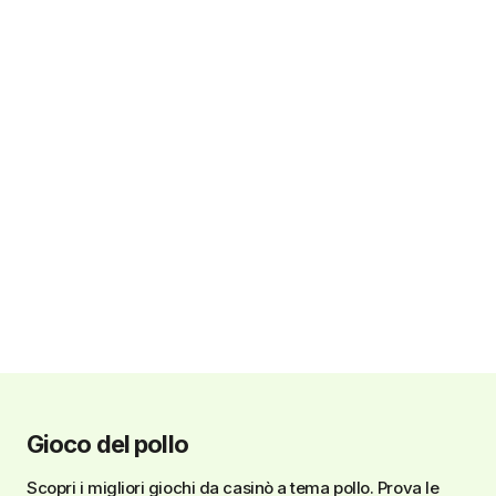
Gioco del pollo
Scopri i migliori giochi da casinò a tema pollo. Prova le