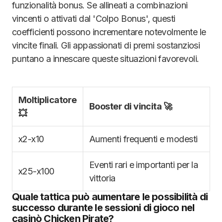
funzionalità bonus. Se allineati a combinazioni
vincenti o attivati dal 'Colpo Bonus', questi
coefficienti possono incrementare notevolmente le
vincite finali. Gli appassionati di premi sostanziosi
puntano a innescare queste situazioni favorevoli.
Moltiplicatore
Booster di vincita 🚀
💥
x2-x10
Aumenti frequenti e modesti
Eventi rari e importanti per la
x25-x100
vittoria
Quale tattica può aumentare le possibilità di
successo durante le sessioni di gioco nel
casinò Chicken Pirate?