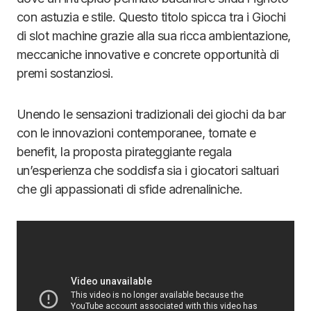
con astuzia e stile. Questo titolo spicca tra i Giochi
di slot machine grazie alla sua ricca ambientazione,
meccaniche innovative e concrete opportunità di
premi sostanziosi.
Unendo le sensazioni tradizionali dei giochi da bar
con le innovazioni contemporanee, tornate e
benefit, la proposta pirateggiante regala
un’esperienza che soddisfa sia i giocatori saltuari
che gli appassionati di sfide adrenaliniche.