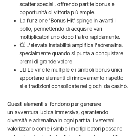
scatter speciali, offrendo partite bonus e
opportunità di vittoria più ampie.
La funzione 'Bonus Hit' spinge in avanti il
pollo, permettendo di acquisire vari
moltiplicatori uno dopo l'altro rapidamente.
💥 L'elevata instabilità amplifica l'adrenalina,
specialmente quando si punta a conquistare
premi di grande valore
🏴‍☠️ Le vincite multiple e i simboli bonus unici
apportano elementi di rinnovamento rispetto
alle tradizioni consolidate nei giochi da casinò.
Questi elementi si fondono per generare
un'avventura ludica immersiva, garantendo
diversità e adrenalina in ogni partita. I veterani
valorizzano come i simboli moltiplicatori possano