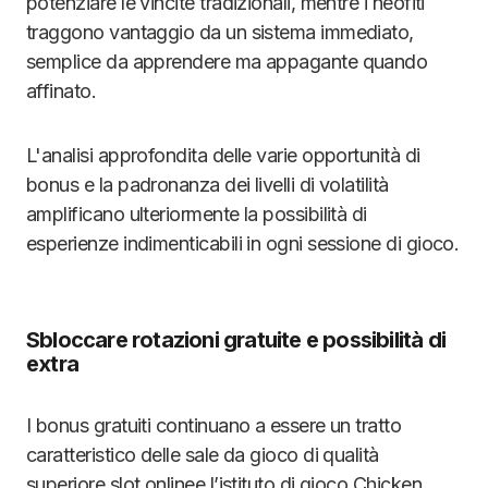
potenziare le vincite tradizionali, mentre i neofiti
traggono vantaggio da un sistema immediato,
semplice da apprendere ma appagante quando
affinato.
L'analisi approfondita delle varie opportunità di
bonus e la padronanza dei livelli di volatilità
amplificano ulteriormente la possibilità di
esperienze indimenticabili in ogni sessione di gioco.
Sbloccare rotazioni gratuite e possibilità di
extra
I bonus gratuiti continuano a essere un tratto
caratteristico delle sale da gioco di qualità
superiore slot onlinee l’istituto di gioco Chicken