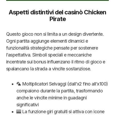
Aspetti distintivi del casinò Chicken
Pirate
Questo gioco non si limita a un design divertente.
Ogni partita aggiunge elementi dinamici e
funzionalità strategiche pensate per sostenere
l’aspettativa. Simboli speciali e meccaniche
incentrate sui bonus influenzano il ritmo di gioco e
spalancano la strada a vincite sostanziose.
🦜 Moltiplicatori Selvaggi (dall’x2 fino all’x100)
compaiono durante la partita, trasformando
anche le vincite minime in guadagni
significativi
🎰 La funzione giri gratuiti si attiva con icone