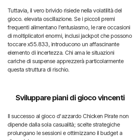
Tuttavia, il vero brivido risiede nella volatilità del
gioco. elevata oscillazione. Se i piccoli premi
frequenti alimentano l’entusiasmo, le rare occasioni
di moltiplicatori enormi, inclusi jackpot che possono
toccare x55.833, introducono un affascinante
elemento di incertezza. Chi ama le situazioni
cariche di suspense apprezzerà particolarmente
questa struttura di rischio.
Sviluppare piani di gioco vincenti
Il successo al gioco d'azzardo Chicken Pirate non
dipende dalla sola casualità; scelte strategiche
prolungano le sessioni e ottimizzano il budget a