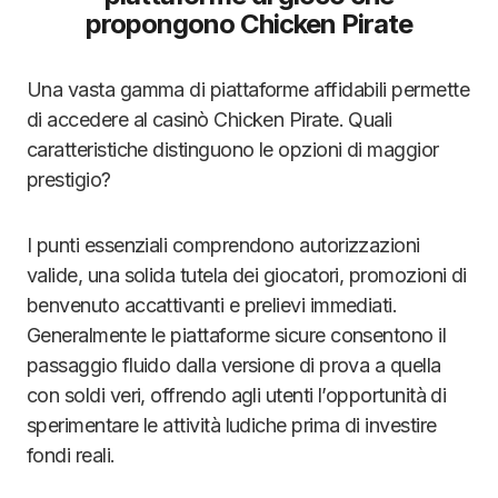
propongono Chicken Pirate
Una vasta gamma di piattaforme affidabili permette
di accedere al casinò Chicken Pirate. Quali
caratteristiche distinguono le opzioni di maggior
prestigio?
I punti essenziali comprendono autorizzazioni
valide, una solida tutela dei giocatori, promozioni di
benvenuto accattivanti e prelievi immediati.
Generalmente le piattaforme sicure consentono il
passaggio fluido dalla versione di prova a quella
con soldi veri, offrendo agli utenti l’opportunità di
sperimentare le attività ludiche prima di investire
fondi reali.