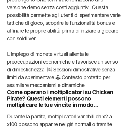
versione demo senza costi aggiuntivi. Questa
possibilità permette agli utenti di sperimentare varie
tattiche di gioco, scoprire le funzionalità bonus e
affinare le proprie abilità prima di iniziare a giocare
con soldi veri.
L'impiego di monete virtuali allenta le
preoccupazioni economiche e favorisce un senso
di dimestichezza. 🆓 Sessioni dimostrative senza
limiti da sperimentare 🕹 Contesto protetto per
assimilare meccanismi e dinamiche
Come operano i moltiplicatori su Chicken
Pirate? Questi elementi possono
moltiplicare le tue vincite in modo...
Durante la partita, moltiplicatori variabili da x2 a
x100 possono apparire nei giri normali o tramite