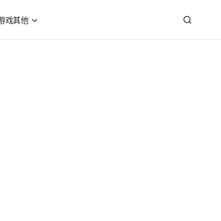
游戏
其他